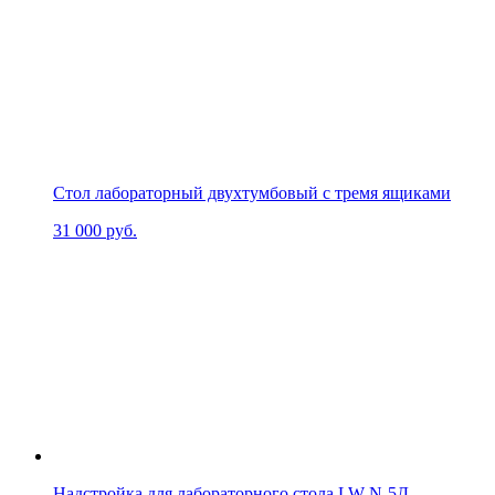
Стол лабораторный двухтумбовый с тремя ящиками
31 000
руб.
Надстройка для лабораторного стола LW-N-5Д