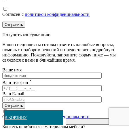
Согласен с
политикой конфиденциальности
Получить консультацию
Наши специалисты готовы ответить на любые вопросы,
помочь с подбором решений и предоставить подробную
информацию. Пожалуйста, заполните форму ниже — мы
свяжемся с вами в ближайшее время.
Ваше имя
*
Ваш телефон
Ваш E-mail
Согласен с
политикой конфиденциальности
В КОРЗИНУ
В КОРЗИНУ
В КОРЗИНУ
В КОРЗИНУ
В КОРЗИНУ
В КОРЗИНУ
В КОРЗИНУ
В КОРЗИНУ
В КОРЗИНУ
В КОРЗИНУ
Купить в 1 клик
Купить в 1 клик
Купить в 1 клик
Купить в 1 клик
Купить в 1 клик
Купить в 1 клик
Купить в 1 клик
Купить в 1 клик
Купить в 1 клик
Купить в 1 клик
Боитесь ошибиться с материалом мебели?