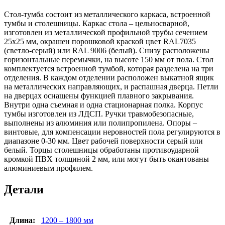
Стол-тумба состоит из металлического каркаса, встроенной
тумбы и столешницы. Каркас стола – цельносварной,
изготовлен из металлической профильной трубы сечением
25х25 мм, окрашен порошковой краской цвет RAL7035
(светло-серый) или RAL 9006 (белый). Снизу расположены
горизонтальные перемычки, на высоте 150 мм от пола. Стол
комплектуется встроенной тумбой, которая разделена на три
отделения. В каждом отделении расположен выкатной ящик
на металлических направляющих, и распашная дверца. Петли
на дверцах оснащены функцией плавного закрывания.
Внутри одна съемная и одна стационарная полка. Корпус
тумбы изготовлен из ЛДСП. Ручки травмобезопасные,
выполнены из алюминия или полипропилена. Опоры –
винтовые, для компенсации неровностей пола регулируются в
диапазоне 0-30 мм. Цвет рабочей поверхности серый или
белый. Торцы столешницы обработаны противоударной
кромкой ПВХ толщиной 2 мм, или могут быть окантованы
алюминиевым профилем.
Детали
Длина:
1200 – 1800 мм