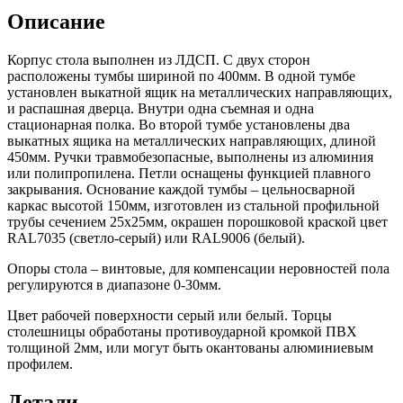
Описание
Корпус стола выполнен из ЛДСП. С двух сторон
расположены тумбы шириной по 400мм. В одной тумбе
установлен выкатной ящик на металлических направляющих,
и распашная дверца. Внутри одна съемная и одна
стационарная полка. Во второй тумбе установлены два
выкатных ящика на металлических направляющих, длиной
450мм. Ручки травмобезопасные, выполнены из алюминия
или полипропилена. Петли оснащены функцией плавного
закрывания. Основание каждой тумбы – цельносварной
каркас высотой 150мм, изготовлен из стальной профильной
трубы сечением 25х25мм, окрашен порошковой краской цвет
RAL7035 (светло-серый) или RAL9006 (белый).
Опоры стола – винтовые, для компенсации неровностей пола
регулируются в диапазоне 0-30мм.
Цвет рабочей поверхности серый или белый. Торцы
столешницы обработаны противоударной кромкой ПВХ
толщиной 2мм, или могут быть окантованы алюминиевым
профилем.
Детали