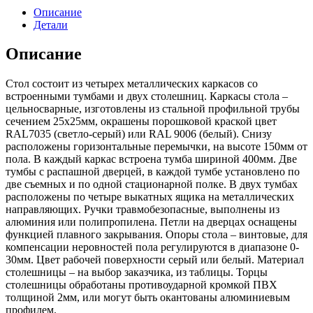
Описание
Детали
Описание
Стол состоит из четырех металлических каркасов со
встроенными тумбами и двух столешниц. Каркасы стола –
цельносварные, изготовлены из стальной профильной трубы
сечением 25х25мм, окрашены порошковой краской цвет
RAL7035 (светло-серый) или RAL 9006 (белый). Снизу
расположены горизонтальные перемычки, на высоте 150мм от
пола. В каждый каркас встроена тумба шириной 400мм. Две
тумбы с распашной дверцей, в каждой тумбе установлено по
две съемных и по одной стационарной полке. В двух тумбах
расположены по четыре выкатных ящика на металлических
направляющих. Ручки травмобезопасные, выполнены из
алюминия или полипропилена. Петли на дверцах оснащены
функцией плавного закрывания. Опоры стола – винтовые, для
компенсации неровностей пола регулируются в диапазоне 0-
30мм. Цвет рабочей поверхности серый или белый. Материал
столешницы – на выбор заказчика, из таблицы. Торцы
столешницы обработаны противоударной кромкой ПВХ
толщиной 2мм, или могут быть окантованы алюминиевым
профилем.