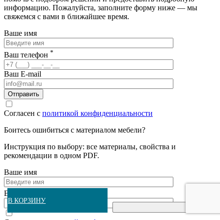
информацию. Пожалуйста, заполните форму ниже — мы
свяжемся с вами в ближайшее время.
Ваше имя
*
Ваш телефон
Ваш E-mail
Согласен с
политикой конфиденциальности
Боитесь ошибиться с материалом мебели?
Инструкция по выбору: все материалы, свойства и
рекомендации в одном PDF.
Ваше имя
*
Ваш e-mail
В КОРЗИНУ
В КОРЗИНУ
В КОРЗИНУ
В КОРЗИНУ
В КОРЗИНУ
В КОРЗИНУ
В КОРЗИНУ
В КОРЗИНУ
В КОРЗИНУ
В КОРЗИНУ
Купить в 1 клик
Купить в 1 клик
Купить в 1 клик
Купить в 1 клик
Купить в 1 клик
Купить в 1 клик
Купить в 1 клик
Купить в 1 клик
Купить в 1 клик
Купить в 1 клик