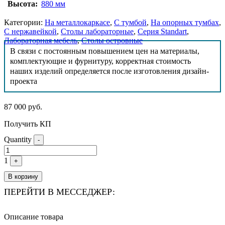
Высота:
880 мм
Категории:
На металлокаркасе
,
С тумбой
,
На опорных тумбах
,
С нержавейкой
,
Столы лабораторные
,
Серия Standart
,
Лабораторная мебель
,
Столы островные
В связи с постоянным повышением цен на материалы,
комплектующие и фурнитуру, корректная стоимость
наших изделий определяется после изготовления дизайн-
проекта
87 000
руб.
Получить КП
Quantity
-
1
+
В корзину
ПЕРЕЙТИ В МЕССЕДЖЕР:
Описание товара