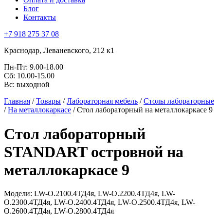
Блог
Контакты
+7 918 275 37 08
Краснодар,
Леваневского, 212 к1
Пн-Пт:
9.00-18.00
Сб:
10.00-15.00
Вс:
выходной
Главная
/
Товары
/
Лабораторная мебель
/
Столы лабораторные
/
На металлокаркасе
/
Стол лабораторный на металлокаркасе 9
Стол лабораторный
STANDART островной на
металлокаркасе 9
Модели: LW-О.2100.4ТД4я, LW-О.2200.4ТД4я, LW-
О.2300.4ТД4я, LW-О.2400.4ТД4я, LW-О.2500.4ТД4я, LW-
О.2600.4ТД4я, LW-О.2800.4ТД4я